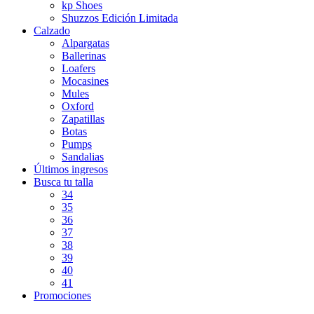
kp Shoes
Shuzzos Edición Limitada
Calzado
Alpargatas
Ballerinas
Loafers
Mocasines
Mules
Oxford
Zapatillas
Botas
Pumps
Sandalias
Últimos ingresos
Busca tu talla
34
35
36
37
38
39
40
41
Promociones