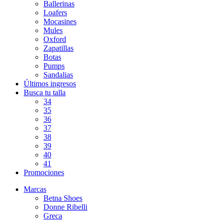
Ballerinas
Loafers
Mocasines
Mules
Oxford
Zapatillas
Botas
Pumps
Sandalias
Últimos ingresos
Busca tu talla
34
35
36
37
38
39
40
41
Promociones
Marcas
Betna Shoes
Donne Ribelli
Greca