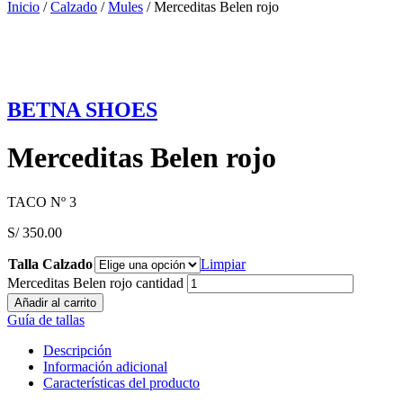
Inicio
/
Calzado
/
Mules
/ Merceditas Belen rojo
BETNA SHOES
Merceditas Belen rojo
TACO Nº 3
S/
350.00
Talla Calzado
Limpiar
Merceditas Belen rojo cantidad
Añadir al carrito
Guía de tallas
Descripción
Información adicional
Características del producto