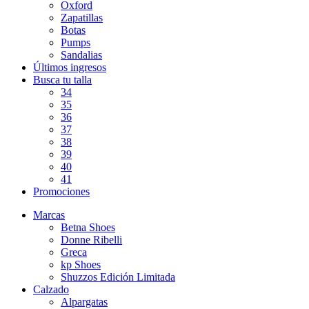
Oxford
Zapatillas
Botas
Pumps
Sandalias
Últimos ingresos
Busca tu talla
34
35
36
37
38
39
40
41
Promociones
Marcas
Betna Shoes
Donne Ribelli
Greca
kp Shoes
Shuzzos Edición Limitada
Calzado
Alpargatas