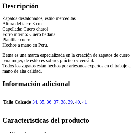
Descripción
Zapatos destalonados, estilo merceditas
Altura del taco: 3 cm
Capellada: Cuero charol
Forro interno: Cuero badana
Plantilla: cuero
Hechos a mano en Perú.
Betna es una marca especializada en la creación de zapatos de cuero
para mujer, de estilo es sobrio, práctico y versátil.
Todos los zapatos estan hechos por artesanos expertos en el trabajo a
mano de alta calidad.
Información adicional
Talla Calzado
34
,
35
,
36
,
37
,
38
,
39
,
40
,
41
Características del producto