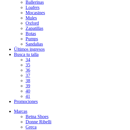
Ballerinas
Loafers
Mocasines
Mules
Oxford
Zapatillas
Botas
Pumps
Sandalias
Últimos ingresos
Busca tu talla
34
35
36
37
38
39
40
41
Promociones
Marcas
Betna Shoes
Donne Ribelli
Greca