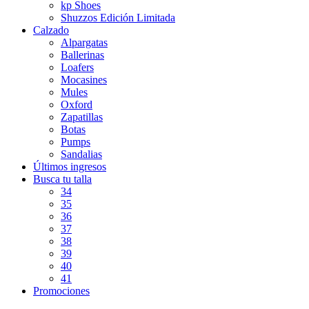
kp Shoes
Shuzzos Edición Limitada
Calzado
Alpargatas
Ballerinas
Loafers
Mocasines
Mules
Oxford
Zapatillas
Botas
Pumps
Sandalias
Últimos ingresos
Busca tu talla
34
35
36
37
38
39
40
41
Promociones