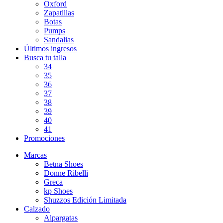
Oxford
Zapatillas
Botas
Pumps
Sandalias
Últimos ingresos
Busca tu talla
34
35
36
37
38
39
40
41
Promociones
Marcas
Betna Shoes
Donne Ribelli
Greca
kp Shoes
Shuzzos Edición Limitada
Calzado
Alpargatas