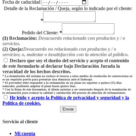
Fecha de caducidad
Detalle de la Reclamación / Queja, según lo indicado por el cliente:
*
Pedido del Cliente:
*
(1)
Reclamación:
Desacuerdo relacionado con productos y / o
servicios.
(2)
Queja:
Desacuerdo no relacionado con productos y / o
servicios; o, malestar o insatisfacción con la atención al público.
Declaro que soy el dueño del servicio y acepto el contenido
de este formulario al declarar bajo Declaración Jurada la
veracidad de los hechos descritos.
*
La formulación del reclamo no excluye el recurso a otros medios de resolución de controversias ni
es un requisito previo para presentar una denuncia ante el Indecopi.
*
El proveedor debe responder a la reclamación en un plazo no superior a quince (15) días
naturales, pudiendo ampliar el plazo hasta quince días.
*
Con la firma de este documento, el cliente autoriza a ser contactado después de la tramitación de
la reclamación para evaluar la calidad y satisfacción del proceso de atención de reclamaciones.
He leído y acepto la Política de privacidad y seguridad y la
Política de cookies.
Servicio al cliente
Mi cuenta