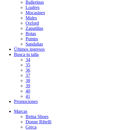
Ballerinas
Loafers
Mocasines
Mules
Oxford
Zapatillas
Botas
Pumps
Sandalias
Últimos ingresos
Busca tu talla
34
35
36
37
38
39
40
41
Promociones
Marcas
Betna Shoes
Donne Ribelli
Greca