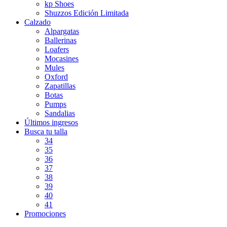
kp Shoes
Shuzzos Edición Limitada
Calzado
Alpargatas
Ballerinas
Loafers
Mocasines
Mules
Oxford
Zapatillas
Botas
Pumps
Sandalias
Últimos ingresos
Busca tu talla
34
35
36
37
38
39
40
41
Promociones