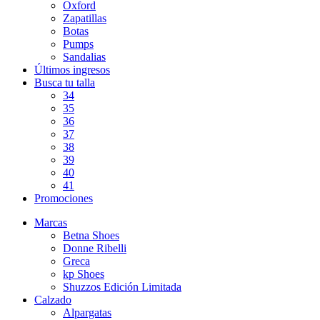
Oxford
Zapatillas
Botas
Pumps
Sandalias
Últimos ingresos
Busca tu talla
34
35
36
37
38
39
40
41
Promociones
Marcas
Betna Shoes
Donne Ribelli
Greca
kp Shoes
Shuzzos Edición Limitada
Calzado
Alpargatas