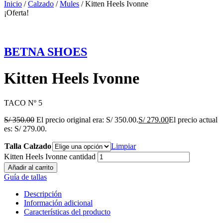
Inicio
/
Calzado
/
Mules
/ Kitten Heels Ivonne
¡Oferta!
BETNA SHOES
Kitten Heels Ivonne
TACO Nº 5
S/
350.00
El precio original era: S/ 350.00.
S/
279.00
El precio actual
es: S/ 279.00.
Talla Calzado
Limpiar
Kitten Heels Ivonne cantidad
Añadir al carrito
Guía de tallas
Descripción
Información adicional
Características del producto