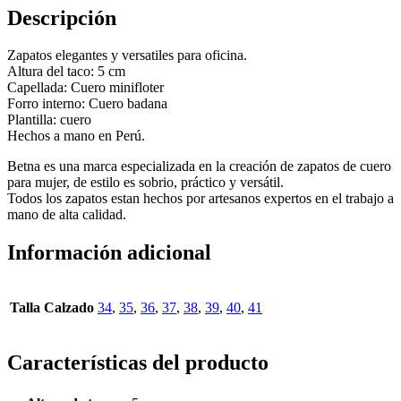
Descripción
Zapatos elegantes y versatiles para oficina.
Altura del taco: 5 cm
Capellada: Cuero minifloter
Forro interno: Cuero badana
Plantilla: cuero
Hechos a mano en Perú.
Betna es una marca especializada en la creación de zapatos de cuero
para mujer, de estilo es sobrio, práctico y versátil.
Todos los zapatos estan hechos por artesanos expertos en el trabajo a
mano de alta calidad.
Información adicional
Talla Calzado
34
,
35
,
36
,
37
,
38
,
39
,
40
,
41
Características del producto