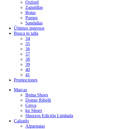
Oxford
Zapatillas
Botas
Pumps
Sandalias
Últimos ingresos
Busca tu talla
34
35
36
37
38
39
40
41
Promociones
Marcas
Betna Shoes
Donne Ribelli
Greca
kp Shoes
Shuzzos Edición Limitada
Calzado
Alpargatas