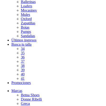
Ballerinas
Loafers
Mocasines
Mules
Oxford
Zapatillas
Botas
Pumps
Sandalias
Últimos ingresos
Busca tu talla
34
35
36
37
38
39
40
41
Promociones
Marcas
Betna Shoes
Donne Ribelli
Greca