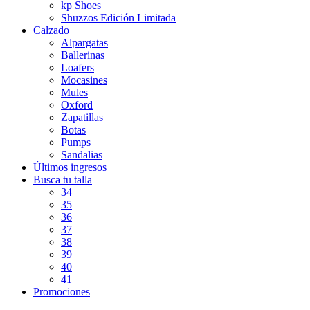
kp Shoes
Shuzzos Edición Limitada
Calzado
Alpargatas
Ballerinas
Loafers
Mocasines
Mules
Oxford
Zapatillas
Botas
Pumps
Sandalias
Últimos ingresos
Busca tu talla
34
35
36
37
38
39
40
41
Promociones